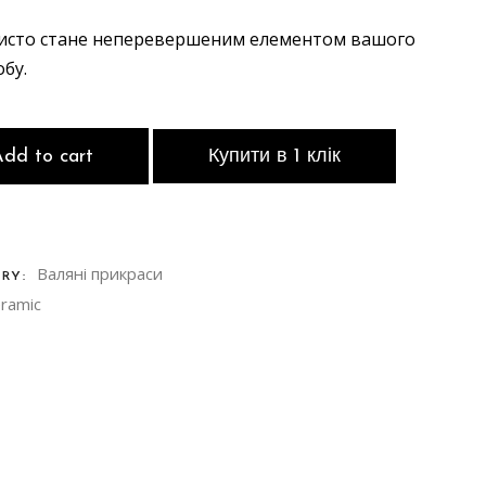
исто стане неперевершеним елементом вашого
бу.
dd to cart
Купити в 1 клік
Валяні прикраси
ORY:
ramic