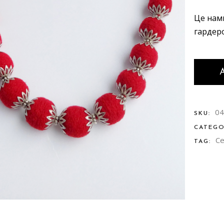
Це нам
гардеро
A
04
SKU:
CATEG
Ce
TAG: