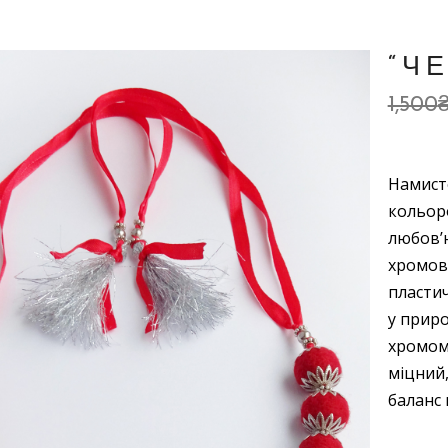
“Ч
1,500
Намист
кольоро
любов’ю
хромова
пластич
у прир
хромом.
міцний
баланс 