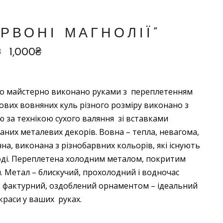
ЕРВОНІ МАГНОЛІЇ”
₴
1,000
₴
о майстерно виконано руками з переплетенням
вих вовняних куль різного розміру виконано з
 за технікою сухого валяння зі вставками
них металевих декорів. Вовна – тепла, невагома,
на, виконана з різнобарвних кольорів, які існують
оді. Переплетена холодним металом, покритим
 Метал – блискучий, прохолодний і водночас
, фактурний, оздоблений орнаментом – ідеальний
краси у ваших руках.