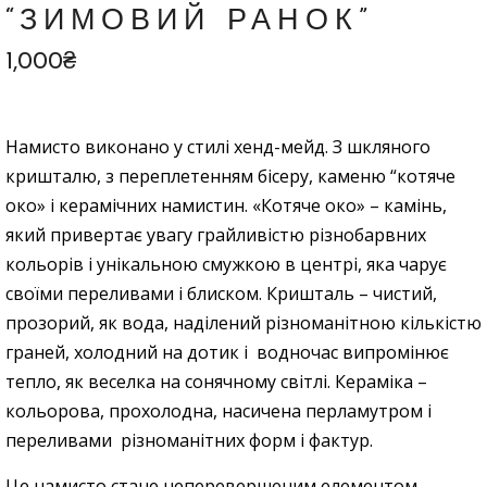
“ЗИМОВИЙ РАНОК”
1,000
₴
Намисто виконано у стилі хенд-мейд. З шкляного
кришталю, з переплетенням бісеру, каменю “котяче
око» і керамічних намистин. «Котяче око» – камінь,
який привертає увагу грайливістю різнобарвних
кольорів і унікальною смужкою в центрі, яка чарує
своїми переливами і блиском. Кришталь – чистий,
прозорий, як вода, наділений різноманітною кількістю
граней, холодний на дотик і водночас випромінює
тепло, як веселка на сонячному світлі. Кераміка –
кольорова, прохолодна, насичена перламутром і
переливами різноманітних форм і фактур.
Це намисто стане неперевершеним елементом